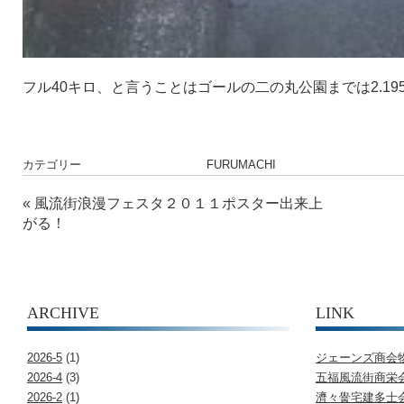
フル40キロ、と言うことはゴールの二の丸公園までは2.19
カテゴリー
FURUMACHI
«
風流街浪漫フェスタ２０１１ポスター出来上
がる！
ARCHIVE
LINK
2026-5
(1)
ジェーンズ商会
2026-4
(3)
五福風流街商栄
2026-2
(1)
濟々黌宅建多士