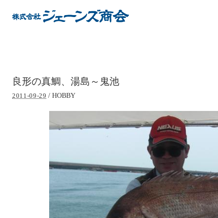
良形の真鯛、湯島～鬼池
/
HOBBY
2011-09-29