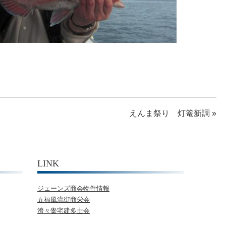
えんま祭り 灯篭新調
»
LINK
ジェーンズ商会物件情報
五福風流街商栄会
濟々黌宅建多士会